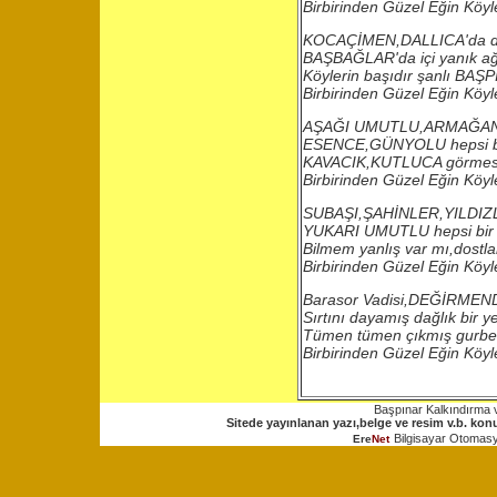
Birbirinden Güzel Eğin Köyl
KOCAÇİMEN,DALLICA'da da
BAŞBAĞLAR'da içi yanık ağ
Köylerin başıdır şanlı BAŞ
Birbirinden Güzel Eğin Köyl
AŞAĞI UMUTLU,ARMAĞAN
ESENCE,GÜNYOLU hepsi b
KAVACIK,KUTLUCA görmesi
Birbirinden Güzel Eğin Köyl
SUBAŞI,ŞAHİNLER,YILDIZL
YUKARI UMUTLU hepsi bir
Bilmem yanlış var mı,dostl
Birbirinden Güzel Eğin Köyl
Barasor Vadisi,DEĞİRME
Sırtını dayamış dağlık bir y
Tümen tümen çıkmış gurbet 
Birbirinden Güzel Eğin Köyl
Başpınar Kalkındırma 
Sitede yayınlanan yazı,belge ve resim v.b. konul
Bilgisayar Otomasy
Ere
Net