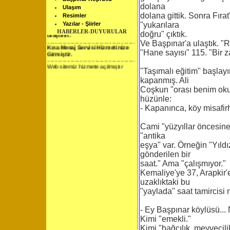
Web sitemiz hizmete açılmıştır
dolana
Ulaşım
.........................................................
Kısa Mesaj Servisi Hizmetinize
dolana gittik. Sonra Fırat
Resimler
Girmiştir.
Yazılar - Şiirler
"yukarılara
.........................................................
HABERLER-DUYURULAR
Web sitesinden isteklerinizi bize
doğru" çıktık.
ulaştırın.
Ve Başpınar'a ulaştık. "
.........................................................
Kısa Mesaj Servisi Hizmetinize
"Hane sayısı" 115. "Bir 
Girmiştir.
.........................................................
Web sitemiz hizmete açılmıştır
"Taşımalı eğitim" başlay
kapanmış. Ali
Coşkun "orası benim ok
hüzünle:
- Kapanınca, köy misafir
Cami "yüzyıllar öncesine 
"antika
eşya" var. Örneğin "Yıld
gönderilen bir
saat." Ama "çalışmıyor."
Kemaliye'ye 37, Arapkir'
uzaklıktaki bu
"yaylada" saat tamircisi 
- Ey Başpınar köylüsü... 
Kimi "emekli."
Kimi "bağcılık, meyvecili