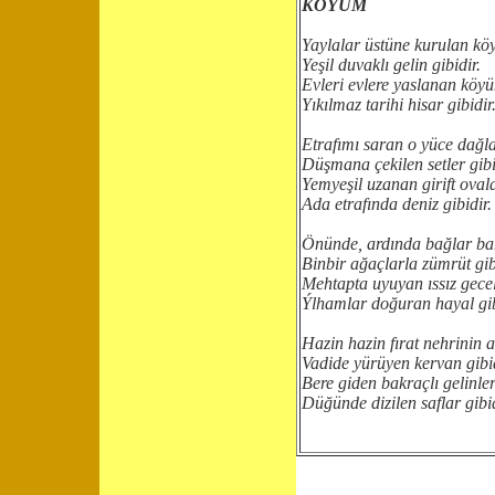
KÖYÜM
Yaylalar üstüne kurulan k
Yeşil duvaklı gelin gibidir.
Evleri evlere yaslanan köy
Yıkılmaz tarihi hisar gibidir
Etrafımı saran o yüce dağl
Düşmana çekilen setler gibi
Yemyeşil uzanan girift oval
Ada etrafında deniz gibidir.
Önünde, ardında bağlar ba
Binbir ağaçlarla zümrüt gib
Mehtapta uyuyan ıssız gece
Ýlhamlar doğuran hayal gib
Hazin hazin fırat nehrinin 
Vadide yürüyen kervan gibid
Bere giden bakraçlı gelinler
Düğünde dizilen saflar gibid