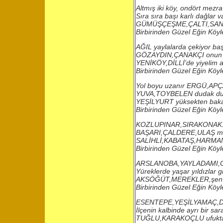
Altmış iki köy, ondört mezra
Sıra sıra başı karlı dağlar v
GÜMÜŞÇEŞME,ÇALTI,SAN
Birbirinden Güzel Eğin Köyle
AĞIL yaylalarda çekiyor baş
GÖZAYDIN,ÇANAKÇI onun 
YENİKÖY,DİLLİ'de yiyelim a
Birbirinden Güzel Eğin Köyl
Yol boyu uzanır ERGÜ,AP
YUVA,TOYBELEN dudak d
YEŞİLYURT yüksekten bak
Birbirinden Güzel Eğin Köyl
KOZLUPINAR,SIRAKONAK.
BAŞARI,ÇALDERE,ULAŞ me
SALİHLİ,KABATAŞ,HARMAN
Birbirinden Güzel Eğin Köyl
ARSLANOBA,YAYLADAMI,G
Yüreklerde yaşar yıldızlar gi
AKSÖĞÜT,MEREKLER,şen kı
Birbirinden Güzel Eğin Köyl
ESENTEPE,YEŞİLYAMAÇ,
İlçenin kalbinde ayrı bir sar
TUĞLU,KARAKOÇLU ufukta 