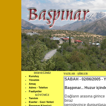
DERNEĞİMİZ
YAZILAR - ŞİİRLER
Kuruluş
SABAH - 02/06/2005 - 
Yönetim
Amaç
Başpınar... Huzur içinde
Adres - Telefon
Faaliyetler
KÖYÜMÜZ
Dağların arasına girince
Tanıtım
biraz
Eserler - Gezi Yerleri
genişleyince durgunlaşan 
Başpınar Köprüsü