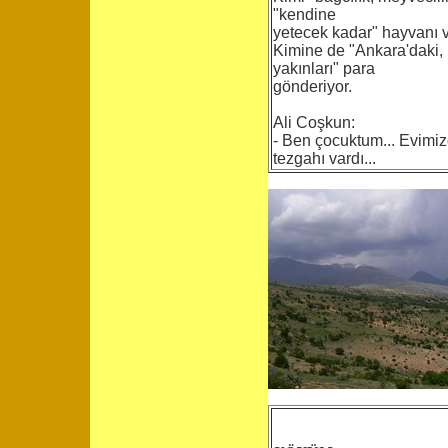
"kendine
yetecek kadar" hayvanı v
Kimine de "Ankara'daki, 
yakınları" para
gönderiyor.
Ali Coşkun:
- Ben çocuktum... Evimiz
tezgahı vardı...